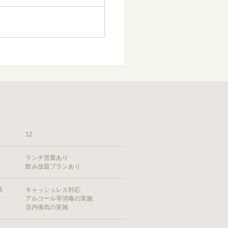
12
ランチ営業あり
飲み放題プランあり
策
キャッシュレス対応
アルコール等消毒の実施
店内換気の実施