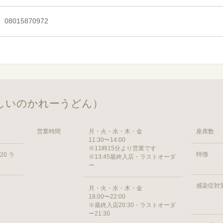
08015870972
しいのかれーうどん）
営業時間
月・火・水・木・金
座席数
11:30〜14:00
※11時15分より営業です
特徴
20 ラ
※13:45最終入店・ラストオーダ
ー
感染症対
月・火・水・木・金
18:00〜22:00
※最終入店20:30・ラストオーダ
ー21:30