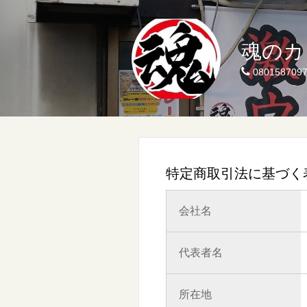
魂のカ
080158709
特定商取引法に基づく
会社名
代表者名
所在地